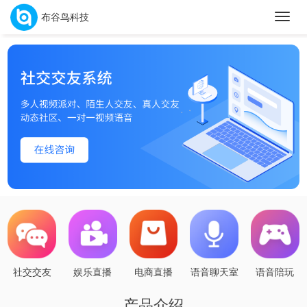
布谷鸟科技
切
换
导
航
社交交友
娱乐直播
电商直播
语音聊天室
语音陪玩
产品介绍